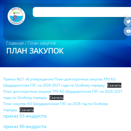
RU
KZ
Главная
/ План закупок
ПЛАН ЗАКУПОК
Приказ №21 об утверждении План долгосрочных закупок ТРУ АО
Шардаринская ГЭС на 2026-2027 годы по Особому порядку
Скачать
План долгосрочных закупок ТРУ АО Шардаринская ГЭС на 2026-2027
годы по Особому порядку
Скачать
План закупок АО Шардаринская ГЭС на 2026 год по Особому
порядку
Скачать
приказ 93-өндірістік
приказ 90-өндірістік