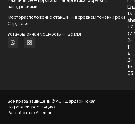
г.
Назначение — ирригация, энергетика, борьба с
О
наводнениями.
Ел
ко
13
Месторасположение станции — в среднем течении реки
Но
sha
Сырдарья
+7
Ко
(7
Установленная мощность — 126 мВт
уп
2-
11-
За
45,
2-
Ко
16-
53
Все права защищены © АО «Шардаринская
гидроэлектростанция»
Разработано Alteman