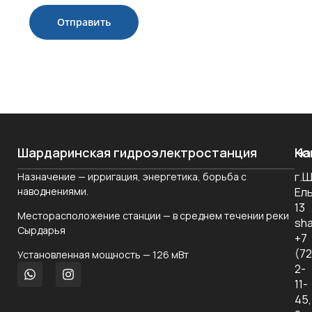
Шардаринская гидроэлектростанция
На
Ко
г.
Назначение — ирригация, энергетика, борьба с
О
наводнениями.
Ел
ко
13
Месторасположение станции — в среднем течении реки
Но
sha
Сырдарья
+7
Ко
(7
Установленная мощность — 126 мВт
уп
2-
11-
За
45,