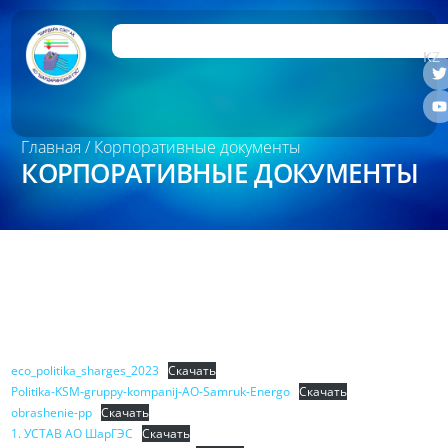
RU
KZ
Главная
/ Корпоративные документы
КОРПОРАТИВНЫЕ ДОКУМЕНТЫ
eco_politika_sharges_2023
Скачать
Politika-KSM-gruppy-kompanij-AO-Samruk-Energo
Скачать
obrashenie-pp
Скачать
1. УСТАВ АО ШарГЭС
Скачать