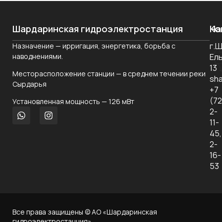
Шардаринская гидроэлектростанция
На
Ко
г.
Назначение — ирригация, энергетика, борьба с
О
наводнениями.
Ел
ко
13
Месторасположение станции — в среднем течении реки
Но
sha
Сырдарья
+7
Ко
(7
Установленная мощность — 126 мВт
уп
2-
11-
За
45,
2-
Ко
16-
53
Все права защищены © АО «Шардаринская
гидроэлектростанция»