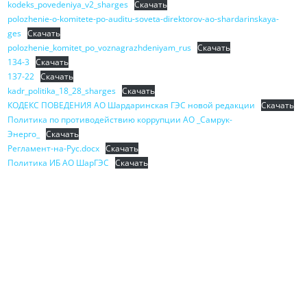
kodeks_povedeniya_v2_sharges
Скачать
polozhenie-o-komitete-po-auditu-soveta-direktorov-ao-shardarinskaya-
ges
Скачать
polozhenie_komitet_po_voznagrazhdeniyam_rus
Скачать
134-3
Скачать
137-22
Скачать
kadr_politika_18_28_sharges
Скачать
КОДЕКС ПОВЕДЕНИЯ АО Шардаринская ГЭС новой редакции
Скачать
Политика по противодействию коррупции АО _Самрук-
Энерго_
Скачать
Регламент-на-Рус.docx
Скачать
Политика ИБ АО ШарГЭС
Скачать