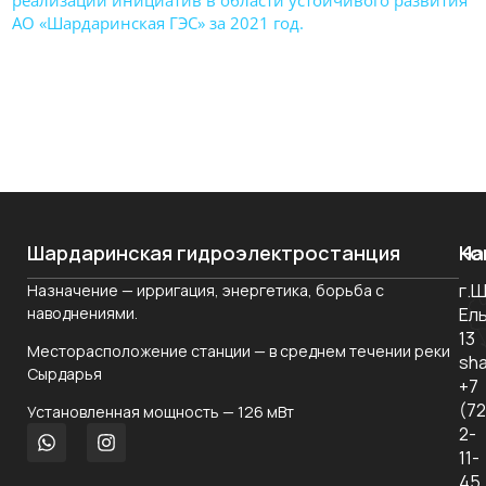
реализации инициатив в области устойчивого развития
АО «Шардаринская ГЭС» за 2021 год.
Шардаринская гидроэлектростанция
На
Ко
г.
Назначение — ирригация, энергетика, борьба с
О
наводнениями.
Ел
ко
13
Месторасположение станции — в среднем течении реки
Но
sha
Сырдарья
+7
Ко
(7
Установленная мощность — 126 мВт
уп
2-
11-
За
45,