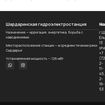
Шардаринская гидроэлектростанция
На
Ко
г.
Назначение — ирригация, энергетика, борьба с
О
наводнениями.
Ел
ко
13
Месторасположение станции — в среднем течении реки
Но
sha
Сырдарья
+7
Ко
(7
Установленная мощность — 126 мВт
уп
2-
11-
За
45,
2-
Ко
16-
53