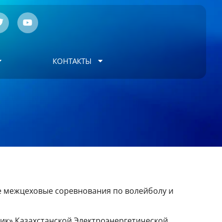
КОНТАКТЫ
не межцеховые соревнования по волейболу и
ик» Казахстанской Электроэнергетической